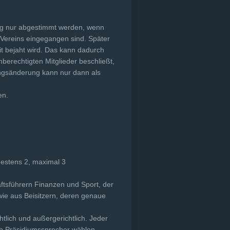
ung nur abgestimmt werden, wenn
 Vereins eingegangen sind. Später
it bejaht wird. Das kann dadurch
berechtigten Mitglieder beschließt,
ungsänderung kann nur dann als
en.
estens 2, maximal 3
tsführern Finanzen und Sport, der
wie aus Beisitzern, deren genaue
tlich und außergerichtlich. Jeder
nen Präsidiumssprecher wählen.