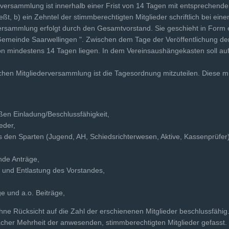
rversammlung ist innerhalb einer Frist von 14 Tagen mit entsprechend
ßt, b) ein Zehntel der stimmberechtigten Mitglieder schriftlich bei ein
ersammlung erfolgt durch den Gesamtvorstand. Sie ge­schieht in Form e
 Gemeinde Saar­wellingen ". Zwischen dem Tage der Veröffentlichung d
n mindestens 14 Tagen liegen. In dem Vereinsaushänge­kasten soll auf
ichen Mitgliederversammlung ist die Tagesordnung mitzu­teilen. Diese m
en Einladung/Beschlussfähigkeit,
eder,
s den Sparten (Jugend, AH, Schiedsrichterwesen, Aktive, Kassenprüfer
nde Anträge,
 und Entlastung des Vorstandes,
e und a.o. Beiträge,
hne Rücksicht auf die Zahl der erschienenen Mitglieder beschlussfähig
acher Mehrheit der anwesenden, stimmberechtigten Mit­glieder gefasst