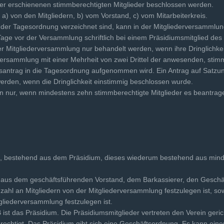
 der erschienenen stimmberechtigten Mitglieder beschlossen werden.
a) von den Mitgliedern, b) vom Vorstand, c) vom Mitarbeiterkreis.
n der Tagesordnung verzeichnet sind, kann in der Mit­gliederversamml
age vor der Versammlung schriftlich bei einem Präsidiumsmitglied des
er Mitgliederversammlung nur behandelt werden, wenn ihre Dringlichke
ersammlung mit einer Mehrheit von zwei Drittel der anwesenden, stimm
eitsantrag in die Tagesordnung aufgenommen wird. Ein Antrag auf Satz
werden, wenn die Dringlichkeit einstimmig beschlossen wurde.
nur, wenn mindestens zehn stimmberechtigte Mit­glieder es beantrag
d, bestehend aus dem Präsidium, dieses wiederum bestehend aus mind
aus dem geschäftsführenden Vorstand, dem Barkassierer, den Geschäf
ahl an Mitgliedern von der Mitgliederversammlung festzulegen ist, so
gliederversammlung festzulegen ist.
st das Präsidium. Die Präsidiumsmitglieder vertreten den Verein gerich
berechtigt. Das Präsidium gibt sich eine Geschäftsordnung. Es kann ei