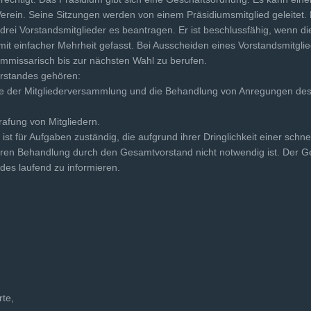
erein. Seine Sitzungen werden von einem Präsidiumsmitglied ge­leitet.
 drei Vorstands­mitglieder es beantragen. Er ist beschlussfähig, wenn di
it einfacher Mehrheit gefasst. Bei Ausscheiden eines Vor­standsmitgli
kommissarisch bis zur nächsten Wahl zu berufen.
rstandes gehören:
e der Mitgliederversammlung und die Behandlung von Anregungen des 
afung von Mitgliedern.
st für Aufgaben zuständig, die aufgrund ihrer Dringlich­keit einer schn
en Be­handlung durch den Gesamtvorstand nicht notwendig ist. Der Ges
des laufend zu informieren.
rte,