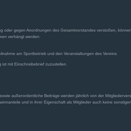
zung oder gegen Anordnungen des Gesamtvorstandes ver­stoßen, könne
en ver­hängt werden:
Teilnahme am Sportbetrieb und den Veranstaltungen des Vereins.
st mit Einschreibebrief zuzustellen.
 sowie außerordentliche Beiträge werden jährlich von der Mitgliederve
ewinnanteile und in ihrer Eigenschaft als Mitglieder auch keine sonsti