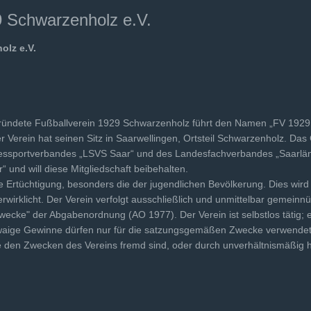
 Schwarzenholz e.V.
olz e.V.
ründete Fußballverein 1929 Schwarzenholz führt den Namen „FV 1929
er Verein hat seinen Sitz in Saarwellingen, Ortsteil Schwarzenholz. Das 
ndessportverbandes „LSVS Saar“ und des Landesfachverbandes „Saarlä
und will diese Mitgliedschaft beibehalten.
che Ertüchtigung, besonders die der jugendlichen Bevölkerung. Dies wir
wirklicht. Der Verein verfolgt ausschließlich und unmittelbar gemeinn
ecke" der Abgabenordnung (AO 1977). Der Verein ist selbstlos tätig; es 
twaige Gewinne dürfen nur für die satzungsgemäßen Zwecke verwendet
 den Zwecken des Vereins fremd sind, oder durch unverhältnismäßig 