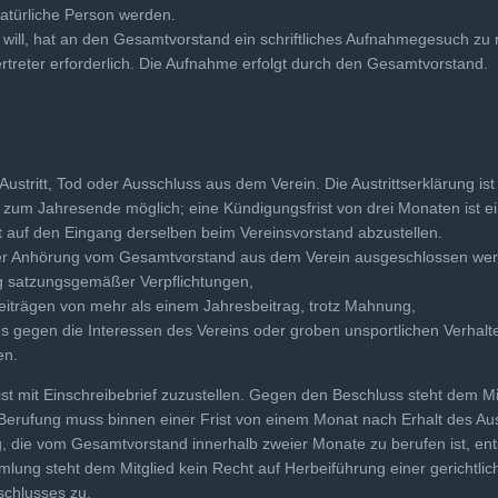
natürliche Person werden.
will, hat an den Gesamtvorstand ein schriftliches Auf­nahmegesuch zu ri
treter erforderlich. Die Aufnahme erfolgt durch den Gesamtvorstand.
 Austritt, Tod oder Ausschluss aus dem Verein. Die Aus­trittserklärung i
eils zum Jahresende möglich; eine Kündigungsfrist von drei Monaten ist e
st auf den Eingang derselben beim Vereinsvorstand abzustellen.
ger Anhörung vom Gesamtvorstand aus dem Verein ausge­schlossen we
ng satzungsgemäßer Verpflichtungen,
iträgen von mehr als einem Jahresbeitrag, trotz Mahnung,
 gegen die Interessen des Vereins oder groben unsport­lichen Verhalt
en.
st mit Einschreibebrief zuzustellen. Gegen den Beschluss steht dem M
Berufung muss binnen einer Frist von einem Monat nach Erhalt des Au
 die vom Gesamtvorstand innerhalb zweier Monate zu berufen ist, ents
lung steht dem Mitglied kein Recht auf Herbeiführung einer gerichtli
chlusses zu.