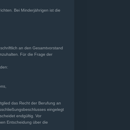
chten. Bei Minderjährigen ist die
st schriftlich an den Gesamtvorstand
inzuhalten. Für die Frage der
rden:
ens,
itglied das Recht der Berufung an
sschließungsbeschlusses ein­gelegt
cheidet endgültig. Vor
chen Entscheidung über die